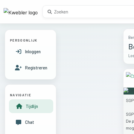
Ber
PERSOONLIJK
B
Inloggen
Los
Registreren
NAVIGATIE
SG
Tijdlijn
SG
De
p
Chat
mog