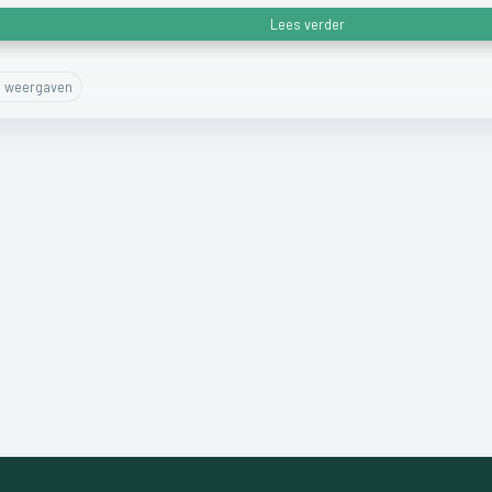
Lees verder
0
weergaven