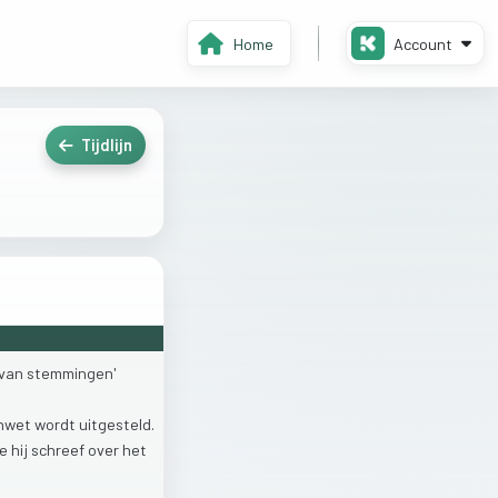
Home
Account
Tijdlijn
van
stemmingen'
enwet
wordt
uitgesteld.
ie
hij
schreef
over
het