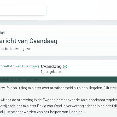
icht
ericht van Cvandaag
se berichtweergave.
Cvandaag
1 jaar geleden
P
twijfelt
na
uitleg
minister
over
strafbaarheid
hulp
aan
illegalen:
'Uitstel
P
wil
dat
de
stemming
in
de
Tweede
Kamer
over
de
Asielnoodmaatregel
artij
stelt
dat
minister
David
van
Weel
in
verwarring
schept
in
de
brief
d
elijk
strafbaar
worden
van
het
helpen
van
illegalen....