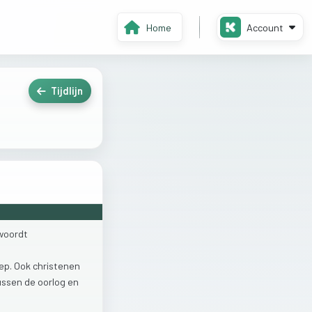
Home
Account
Tijdlijn
woordt
ep.
Ook
christenen
ussen
de
oorlog
en