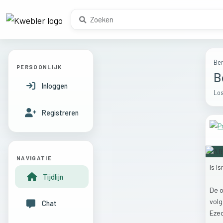
Ber
PERSOONLIJK
B
Inloggen
Los
Registreren
NAVIGATIE
Is
Is
Tijdlijn
De
vol
Chat
Ezec