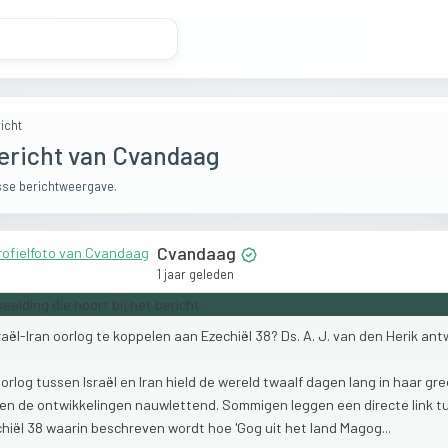
icht
ericht van Cvandaag
se berichtweergave.
Cvandaag
1 jaar geleden
raël-Iran
oorlog
te
koppelen
aan
Ezechiël
38?
Ds.
A.
J.
van
den
Herik
ant
oorlog
tussen
Israël
en
Iran
hield
de
wereld
twaalf
dagen
lang
in
haar
gre
gen
de
ontwikkelingen
nauwlettend.
Sommigen
leggen
een
directe
link
t
hiël
38
waarin
beschreven
wordt
hoe
'Gog
uit
het
land
Magog...