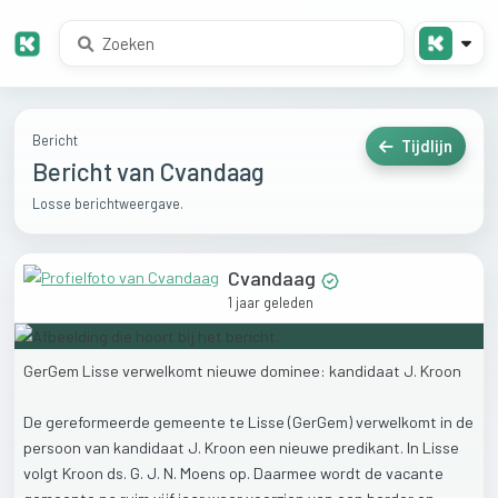
Bericht
Tijdlijn
Bericht van Cvandaag
Losse berichtweergave.
Cvandaag
1 jaar geleden
GerGem
Lisse
verwelkomt
nieuwe
dominee:
kandidaat
J.
Kroon
De
gereformeerde
gemeente
te
Lisse
(GerGem)
verwelkomt
in
de
persoon
van
kandidaat
J.
Kroon
een
nieuwe
predikant.
In
Lisse
volgt
Kroon
ds.
G.
J.
N.
Moens
op.
Daarmee
wordt
de
vacante