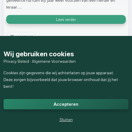
gemeente
na
ruim
vijf
jaar
weer
voorzien
van
een
herder
en
leraar.
...
Lees verder
35
weergaven
Wij gebruiken cookies
Privacy Beleid
·
Algemene Voorwaarden
Cookies zijn gegevens die wij achterlaten op jouw apparaat.
Deze zorgen bijvoorbeeld dat jouw browser onthoud dat jij het
bent!
Accepteren
Sluiten