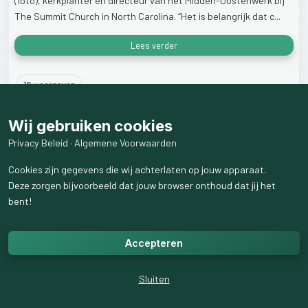
(foto),
kerkplanter
en
directeur
van
het
Midden-Oostenwerk
bij
The
Summit
Church
in
North
Carolina.
“Het
is
belangrijk
dat
c...
Lees verder
18
weergaven
Wij gebruiken cookies
Privacy Beleid
·
Algemene Voorwaarden
Cookies zijn gegevens die wij achterlaten op jouw apparaat.
Deze zorgen bijvoorbeeld dat jouw browser onthoud dat jij het
bent!
Accepteren
Sluiten