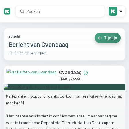
Bericht
Tijdlijn
Bericht van Cvandaag
Losse berichtweergave.
Cvandaag
1 jaar geleden
Kerkplanter
hoopvol
ondanks
oorlog:
"Iraniërs
willen
vriendschap
met
Israël"
"Het
Iraanse
volk
is
niet
in
conflict
met
Israël,
maar
het
regime
van
de
Islamitische
Republiek."
Dit
stelt
Nathan
Rostampour