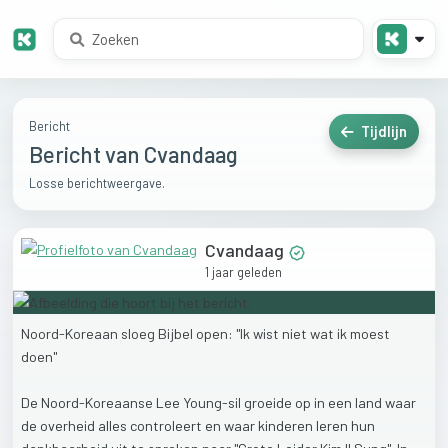
Bericht
Tijdlijn
Bericht van Cvandaag
Losse berichtweergave.
Cvandaag
1 jaar geleden
Noord-Koreaan
sloeg
Bijbel
open:
"Ik
wist
niet
wat
ik
moest
doen"
De
Noord-Koreaanse
Lee
Young-sil
groeide
op
in
een
land
waar
de
overheid
alles
controleert
en
waar
kinderen
leren
hun