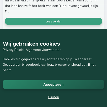
dankbaarheid
uit
te
spreken
naar
"Grote
Leider
Kim
Il
Sung".
In
dat
land
kan
zelfs
het
bezit
van
een
Bijbel
levensgevaarlijk
zijn.
M...
Lees verder
24
weergaven
Wij gebruiken cookies
Privacy Beleid
·
Algemene Voorwaarden
Cookies zijn gegevens die wij achterlaten op jouw apparaat.
Deze zorgen bijvoorbeeld dat jouw browser onthoud dat jij het
bent!
Accepteren
Sluiten