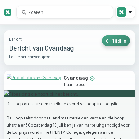
Bericht
Tijdlijn
Bericht van Cvandaag
Losse berichtweergave.
Cvandaag
1 jaar geleden
De
Hoop
on
Tour;
een
muzikale
avond
vol
hoop
in
Hoogvliet
De
Hoop
reist
door
het
land
met
muziek
en
verhalen
die
hoop
uitstralen!
Op
zaterdag
19
juli
ben
je
van
harte
uitgenodigd
voor
de
Lofprijsavond
in
het
PENTA
Collega,
gelegen
aan
de