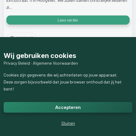
Elritsstraat
11
in
Hoogvliet.
We
zullen
samen
christelijke
liederen
zi...
Lees verder
18
weergaven
Wij gebruiken cookies
Privacy Beleid
·
Algemene Voorwaarden
Cookies zijn gegevens die wij achterlaten op jouw apparaat.
Deze zorgen bijvoorbeeld dat jouw browser onthoud dat jij het
bent!
Accepteren
Sluiten