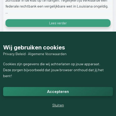
zichtbaar
in
de
klas
op
te
hangen.
Tegelijkertijd
verklaarde
een
federale
rechtbank
een
vergelijkbare
wet
in
Louisiana
ongeldig.
...
Lees verder
57
weergaven
Wij gebruiken cookies
Privacy Beleid
·
Algemene Voorwaarden
Cookies zijn gegevens die wij achterlaten op jouw apparaat.
Deze zorgen bijvoorbeeld dat jouw browser onthoud dat jij het
bent!
Accepteren
Sluiten