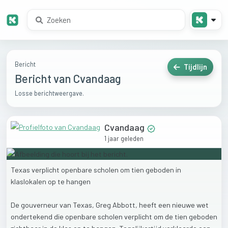
Bericht
Tijdlijn
Bericht van Cvandaag
Losse berichtweergave.
Cvandaag
1 jaar geleden
Texas
verplicht
openbare
scholen
om
tien
geboden
in
klaslokalen
op
te
hangen
De
gouverneur
van
Texas,
Greg
Abbott,
heeft
een
nieuwe
wet
ondertekend
die
openbare
scholen
verplicht
om
de
tien
geboden