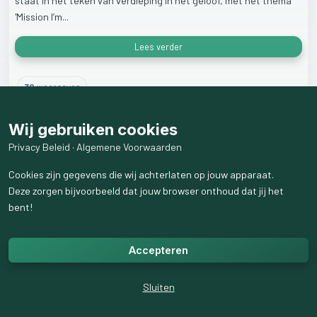
staat
in
het
teken
van
verdieping
in
het
geloof,
met
het
thema
'Mission
I’m...
Lees verder
30
weergaven
Wij gebruiken cookies
Privacy Beleid
·
Algemene Voorwaarden
Cookies zijn gegevens die wij achterlaten op jouw apparaat.
Deze zorgen bijvoorbeeld dat jouw browser onthoud dat jij het
bent!
Accepteren
Sluiten