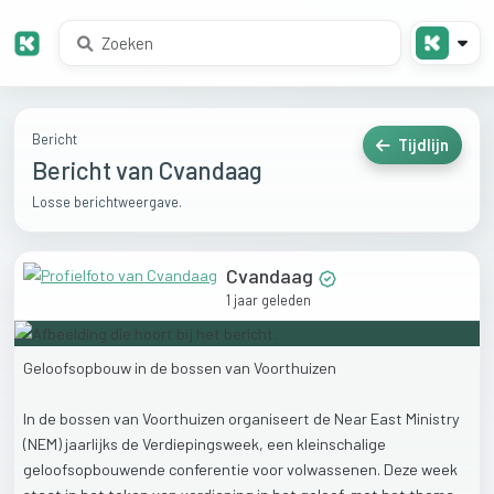
Bericht
Tijdlijn
Bericht van Cvandaag
Losse berichtweergave.
Cvandaag
1 jaar geleden
Geloofsopbouw
in
de
bossen
van
Voorthuizen
In
de
bossen
van
Voorthuizen
organiseert
de
Near
East
Ministry
(NEM)
jaarlijks
de
Verdiepingsweek,
een
kleinschalige
geloofsopbouwende
conferentie
voor
volwassenen.
Deze
week