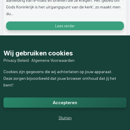
aanleiding
van
e-mails
en
brieven
die
ze
kregen.
'Het
gebed
om
Gods
Koninkrijk
is
het
uitgangspunt
van
de
kerk',
zo
maakt
men
du...
Lees verder
31
weergaven
Wij gebruiken cookies
Privacy Beleid
·
Algemene Voorwaarden
Cookies zijn gegevens die wij achterlaten op jouw apparaat.
Deze zorgen bijvoorbeeld dat jouw browser onthoud dat jij het
bent!
Accepteren
Sluiten