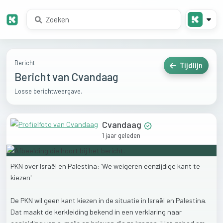
Bericht
Tijdlijn
Bericht van Cvandaag
Losse berichtweergave.
Cvandaag
1 jaar geleden
PKN
over
Israël
en
Palestina:
'We
weigeren
eenzijdige
kant
te
kiezen'
De
PKN
wil
geen
kant
kiezen
in
de
situatie
in
Israël
en
Palestina.
Dat
maakt
de
kerkleiding
bekend
in
een
verklaring
naar