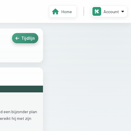
Home
Account
Tijdlijn
od
een
bijzonder
plan
ereikt
hij
met
zijn