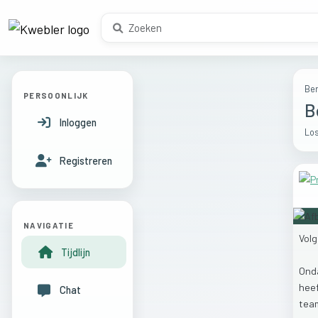
Ber
PERSOONLIJK
B
Inloggen
Los
Registreren
NAVIGATIE
Vol
Tijdlijn
Ond
hee
Chat
tea