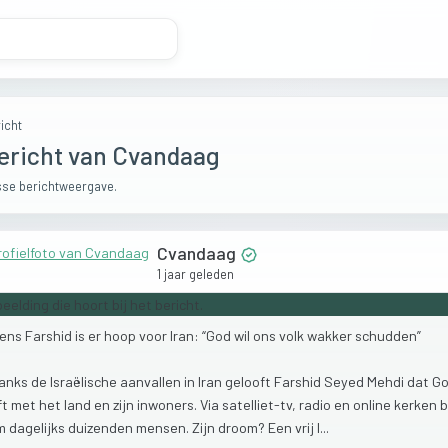
icht
ericht van Cvandaag
se berichtweergave.
Cvandaag
1 jaar geleden
gens
Farshid
is
er
hoop
voor
Iran:
“God
wil
ons
volk
wakker
schudden”
anks
de
Israëlische
aanvallen
in
Iran
gelooft
Farshid
Seyed
Mehdi
dat
G
ft
met
het
land
en
zijn
inwoners.
Via
satelliet-tv,
radio
en
online
kerken
b
m
dagelijks
duizenden
mensen.
Zijn
droom?
Een
vrij
I...