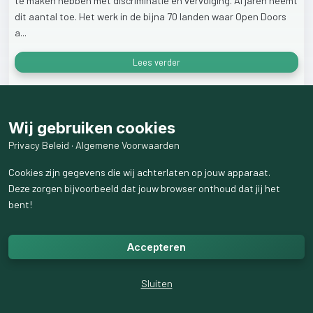
te
maken
hebben
met
discriminatie
en
vervolging.
Al
jaren
neemt
dit
aantal
toe.
Het
werk
in
de
bijna
70
landen
waar
Open
Doors
a...
Lees verder
31
weergaven
Wij gebruiken cookies
Privacy Beleid
·
Algemene Voorwaarden
Cookies zijn gegevens die wij achterlaten op jouw apparaat.
Deze zorgen bijvoorbeeld dat jouw browser onthoud dat jij het
bent!
Accepteren
Sluiten