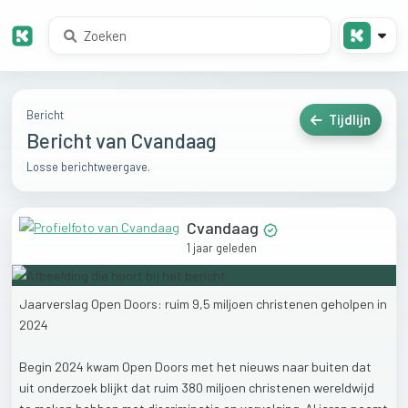
Bericht
Tijdlijn
Bericht van Cvandaag
Losse berichtweergave.
Cvandaag
1 jaar geleden
Jaarverslag
Open
Doors:
ruim
9,5
miljoen
christenen
geholpen
in
2024
Begin
2024
kwam
Open
Doors
met
het
nieuws
naar
buiten
dat
uit
onderzoek
blijkt
dat
ruim
380
miljoen
christenen
wereldwijd