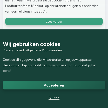
dienst,
waarin
werd
gesteld
dat
Joden
tijdens
het
Loofhuttenfeest
(Soekot)
op
christenen
spugen
als
onderdeel
van
een
religieus
ritueel.
C...
Lees verder
41
weergaven
Wij gebruiken cookies
Privacy Beleid
·
Algemene Voorwaarden
Cookies zijn gegevens die wij achterlaten op jouw apparaat.
Deze zorgen bijvoorbeeld dat jouw browser onthoud dat jij het
bent!
Accepteren
Sluiten