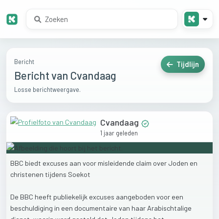
Bericht
Tijdlijn
Bericht van Cvandaag
Losse berichtweergave.
Cvandaag
1 jaar geleden
BBC
biedt
excuses
aan
voor
misleidende
claim
over
Joden
en
christenen
tijdens
Soekot
De
BBC
heeft
publiekelijk
excuses
aangeboden
voor
een
beschuldiging
in
een
documentaire
van
haar
Arabischtalige