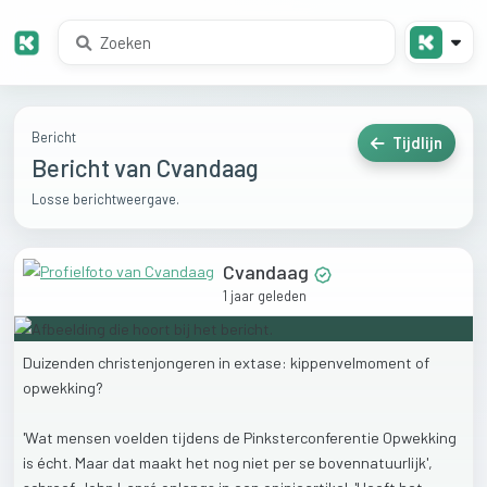
Bericht
Tijdlijn
Bericht van Cvandaag
Losse berichtweergave.
Cvandaag
1 jaar geleden
Duizenden
christenjongeren
in
extase:
kippenvelmoment
of
opwekking?
'Wat
mensen
voelden
tijdens
de
Pinksterconferentie
Opwekking
is
écht.
Maar
dat
maakt
het
nog
niet
per
se
bovennatuurlijk',