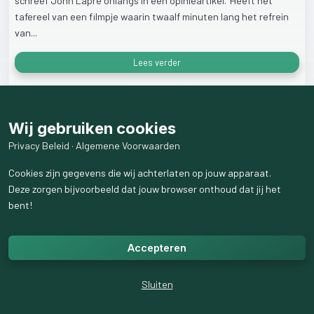
schreef
John
Lapré
onlangs
in
een
opinieartikel.
'Heeft
het
tafereel
van
een
filmpje
waarin
twaalf
minuten
lang
het
refrein
van...
Lees verder
36
weergaven
Wij gebruiken cookies
Privacy Beleid
·
Algemene Voorwaarden
Cookies zijn gegevens die wij achterlaten op jouw apparaat.
Deze zorgen bijvoorbeeld dat jouw browser onthoud dat jij het
bent!
Accepteren
Sluiten