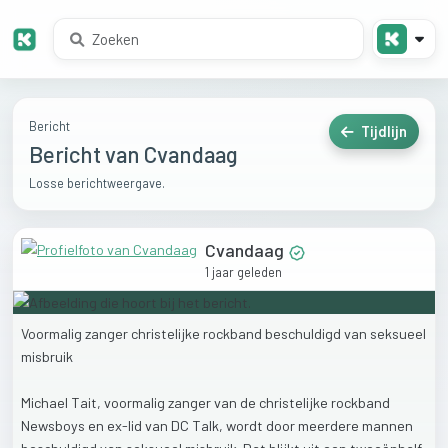
Bericht
Tijdlijn
Bericht van Cvandaag
Losse berichtweergave.
Cvandaag
1 jaar geleden
Voormalig
zanger
christelijke
rockband
beschuldigd
van
seksueel
misbruik
Michael
Tait,
voormalig
zanger
van
de
christelijke
rockband
Newsboys
en
ex-lid
van
DC
Talk,
wordt
door
meerdere
mannen