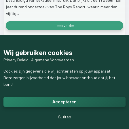
beschuldigd
van
seksueel
misbruik.
Dat
blijkt
uit
een
tweeënhalf
jaar
durend
onderzoek
van
The
Roys
Report,
waarin
meer
dan
vijftig...
Lees verder
1
like
97
weergaven
Wij gebruiken cookies
Privacy Beleid
·
Algemene Voorwaarden
Cookies zijn gegevens die wij achterlaten op jouw apparaat.
Deze zorgen bijvoorbeeld dat jouw browser onthoud dat jij het
bent!
Accepteren
Sluiten