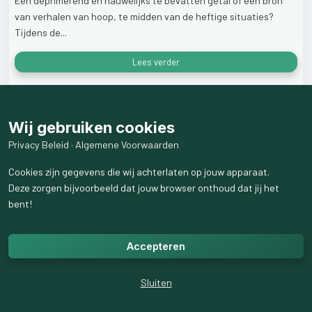
Een
deprimerend
en
nauwelijks
te
bevatten
getal
óf
een
bron
van
verhalen
van
hoop,
te
midden
van
de
heftige
situaties?
Tijdens
de...
Lees verder
23
weergaven
Wij gebruiken cookies
Privacy Beleid
·
Algemene Voorwaarden
Cookies zijn gegevens die wij achterlaten op jouw apparaat.
Deze zorgen bijvoorbeeld dat jouw browser onthoud dat jij het
bent!
Accepteren
Sluiten