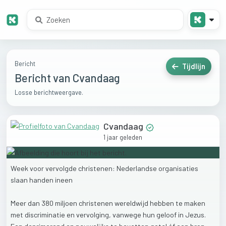
Bericht
Tijdlijn
Bericht van Cvandaag
Losse berichtweergave.
Cvandaag
1 jaar geleden
Week
voor
vervolgde
christenen:
Nederlandse
organisaties
slaan
handen
ineen
Meer
dan
380
miljoen
christenen
wereldwijd
hebben
te
maken
met
discriminatie
en
vervolging,
vanwege
hun
geloof
in
Jezus.