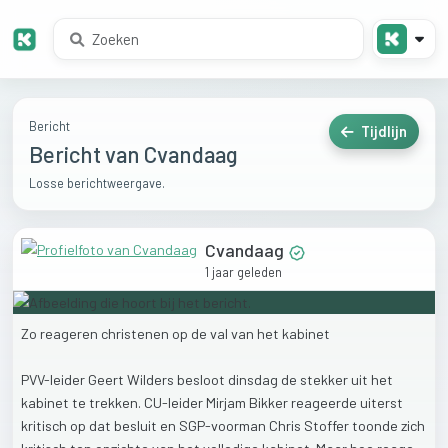
Bericht
Tijdlijn
Bericht van Cvandaag
Losse berichtweergave.
Cvandaag
1 jaar geleden
Zo
reageren
christenen
op
de
val
van
het
kabinet
PVV-leider
Geert
Wilders
besloot
dinsdag
de
stekker
uit
het
kabinet
te
trekken.
CU-leider
Mirjam
Bikker
reageerde
uiterst
kritisch
op
dat
besluit
en
SGP-voorman
Chris
Stoffer
toonde
zich