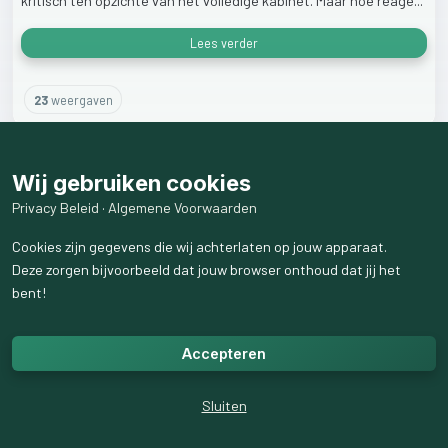
kritisch
ten
opzichte
van
het
volledige
kabinet.
Maar
hoe
reage...
Lees verder
23
weergaven
Wij gebruiken cookies
Privacy Beleid
·
Algemene Voorwaarden
Cookies zijn gegevens die wij achterlaten op jouw apparaat.
Deze zorgen bijvoorbeeld dat jouw browser onthoud dat jij het
bent!
Accepteren
Sluiten