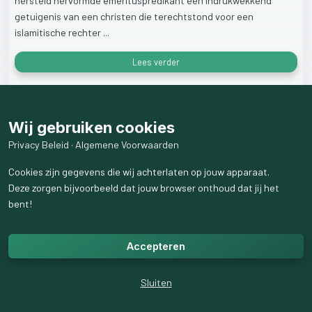
hersteld
hervormde
emerituspredikant
een
indrukwekkend
getuigenis
van
een
christen
die
terechtstond
voor
een
islamitische
rechter
...
Lees verder
16
weergaven
Wij gebruiken cookies
Privacy Beleid
·
Algemene Voorwaarden
Cookies zijn gegevens die wij achterlaten op jouw apparaat.
Deze zorgen bijvoorbeeld dat jouw browser onthoud dat jij het
bent!
Accepteren
Sluiten