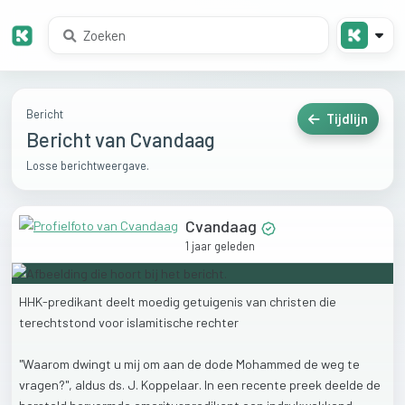
Bericht
Tijdlijn
Bericht van Cvandaag
Losse berichtweergave.
Cvandaag
1 jaar geleden
HHK-predikant
deelt
moedig
getuigenis
van
christen
die
terechtstond
voor
islamitische
rechter
"Waarom
dwingt
u
mij
om
aan
de
dode
Mohammed
de
weg
te
vragen?",
aldus
ds.
J.
Koppelaar.
In
een
recente
preek
deelde
de