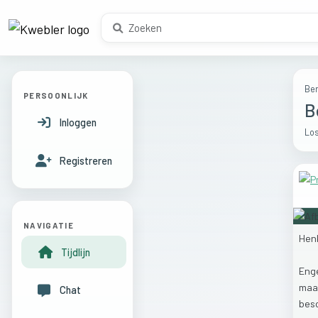
Ber
PERSOONLIJK
B
Inloggen
Los
Registreren
NAVIGATIE
Hen
Tijdlijn
Eng
maa
Chat
bes