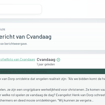
icht
ericht van Cvandaag
se berichtweergave.
Cvandaag
1 jaar geleden
k
van
Dorp
ontdekte
dat
engelen
realiteit
zijn:
"Als
we
bidden
komt
de
h
elen,
ze
zijn
een
ongrijpbare
werkelijkheid
voor
christenen.
Ze
komen
va
r
welke
rol
spelen
ze
vandaag
de
dag?
Evangelist
Henk
van
Dorp
schree
chermers
en
deed
mooie
ontdekkingen.
“Wij
kunnen
ze
vergete...