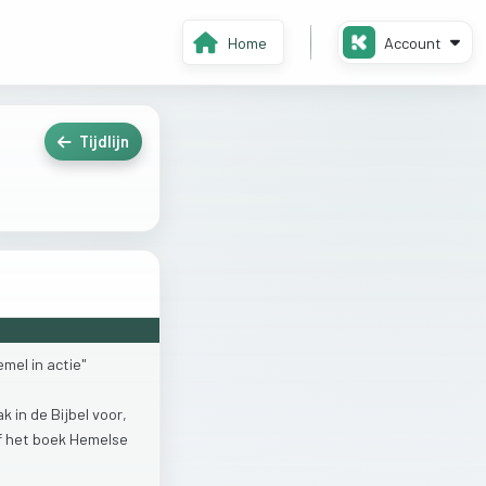
Home
Account
Tijdlijn
emel
in
actie"
ak
in
de
Bijbel
voor,
f
het
boek
Hemelse