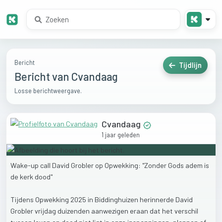
Bericht
Tijdlijn
Bericht van Cvandaag
Losse berichtweergave.
Cvandaag
1 jaar geleden
Wake-up
call
David
Grobler
op
Opwekking:
"Zonder
Gods
adem
is
de
kerk
dood"
Tijdens
Opwekking
2025
in
Biddinghuizen
herinnerde
David
Grobler
vrijdag
duizenden
aanwezigen
eraan
dat
het
verschil