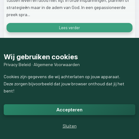
tussen
leven
en
dood
niet
ligt
in
onze
inspanningen,
plannen
of
strategieën
maar
in
de
adem
van
God.
In
een
gepassioneerde
preek
spra...
Lees verder
16
weergaven
Wij gebruiken cookies
Privacy Beleid
·
Algemene Voorwaarden
Cookies zijn gegevens die wij achterlaten op jouw apparaat.
Deze zorgen bijvoorbeeld dat jouw browser onthoud dat jij het
bent!
Accepteren
Sluiten