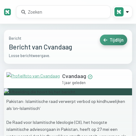
Bericht
Tijdlijn
Bericht van Cvandaag
Losse berichtweergave.
Cvandaag
1 jaar geleden
Pakistan:
Islamitische
raad
verwerpt
verbod
op
kindhuwelijken
als
‘on-Islamitisch’
De
Raad
voor
Islamitische
Ideologie
(CII),
het
hoogste
islamitische
adviesorgaan
in
Pakistan,
heeft
op
27
mei
een