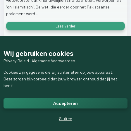
wetsvoorstel
dat
kindhuwelijken
strafbaar
stelt,
verworpen
als
"on-Islamitisch".
De
wet,
die
eerder
door
het
Pakistaanse
parlement
werd
...
Lees verder
16
weergaven
Wij gebruiken cookies
Privacy Beleid
·
Algemene Voorwaarden
Cookies zijn gegevens die wij achterlaten op jouw apparaat.
Deze zorgen bijvoorbeeld dat jouw browser onthoud dat jij het
bent!
Accepteren
Sluiten