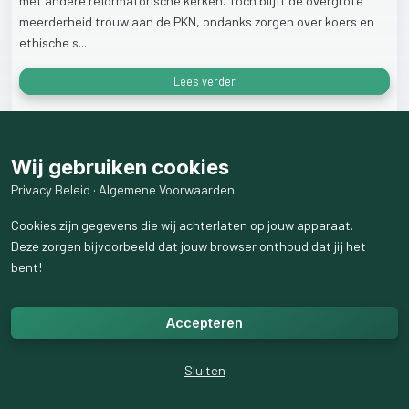
met
andere
reformatorische
kerken.
Toch
blijft
de
overgrote
meerderheid
trouw
aan
de
PKN,
ondanks
zorgen
over
koers
en
ethische
s...
Lees verder
23
weergaven
Wij gebruiken cookies
Privacy Beleid
·
Algemene Voorwaarden
Cookies zijn gegevens die wij achterlaten op jouw apparaat.
Deze zorgen bijvoorbeeld dat jouw browser onthoud dat jij het
bent!
Accepteren
Sluiten