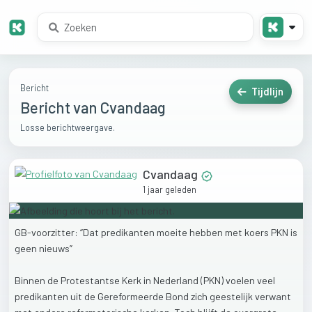
Bericht
Tijdlijn
Bericht van Cvandaag
Losse berichtweergave.
Cvandaag
1 jaar geleden
GB-voorzitter:
“Dat
predikanten
moeite
hebben
met
koers
PKN
is
geen
nieuws”
Binnen
de
Protestantse
Kerk
in
Nederland
(PKN)
voelen
veel
predikanten
uit
de
Gereformeerde
Bond
zich
geestelijk
verwant