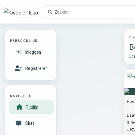
Ber
PERSOONLIJK
B
Inloggen
Los
Registreren
NAVIGATIE
Ho
Tijdlijn
Laa
is
m
Chat
Jez