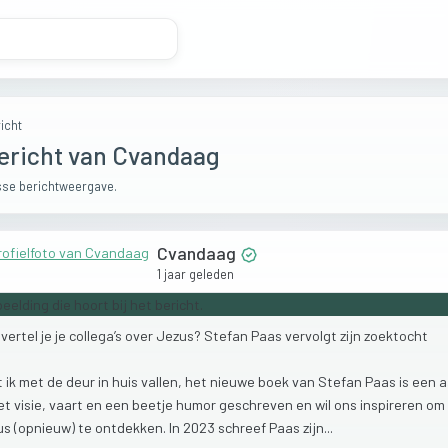
icht
ericht van Cvandaag
se berichtweergave.
Cvandaag
1 jaar geleden
e
vertel
je
je
collega’s
over
Jezus?
Stefan
Paas
vervolgt
zijn
zoektocht
t
ik
met
de
deur
in
huis
vallen,
het
nieuwe
boek
van
Stefan
Paas
is
een
a
et
visie,
vaart
en
een
beetje
humor
geschreven
en
wil
ons
inspireren
om
us
(opnieuw)
te
ontdekken.
In
2023
schreef
Paas
zijn...