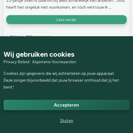
23-jarige
Sven
is
daarom
bij
alles
afhankelijk
van
anderen.
,,God
heeft
het
ongeluk
niet
voorkomen,
en
tóch
vertrouw
ik
...
Lees verder
2
like
s
109
weergaven
Wij gebruiken cookies
Privacy Beleid
·
Algemene Voorwaarden
Cookies zijn gegevens die wij achterlaten op jouw apparaat.
Deze zorgen bijvoorbeeld dat jouw browser onthoud dat jij het
bent!
Accepteren
Sluiten