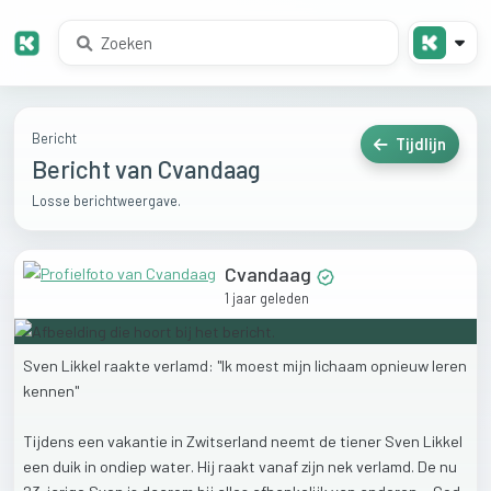
Bericht
Tijdlijn
Bericht van Cvandaag
Losse berichtweergave.
Cvandaag
1 jaar geleden
Sven
Likkel
raakte
verlamd:
"Ik
moest
mijn
lichaam
opnieuw
leren
kennen"
Tijdens
een
vakantie
in
Zwitserland
neemt
de
tiener
Sven
Likkel
een
duik
in
ondiep
water.
Hij
raakt
vanaf
zijn
nek
verlamd.
De
nu