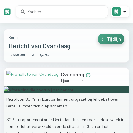
Bericht
Tijdlijn
Bericht van Cvandaag
Losse berichtweergave.
Cvandaag
1 jaar geleden
Microfoon
SGP'er
in
Europarlement
uitgezet
bij
fel
debat
over
Gaza:
"U
moet
zich
diep
schamen"
SGP-Europarlementariër
Bert-Jan
Ruissen
raakte
deze
week
in
een
fel
debat
verwikkeld
over
de
situatie
in
Gaza
en
het