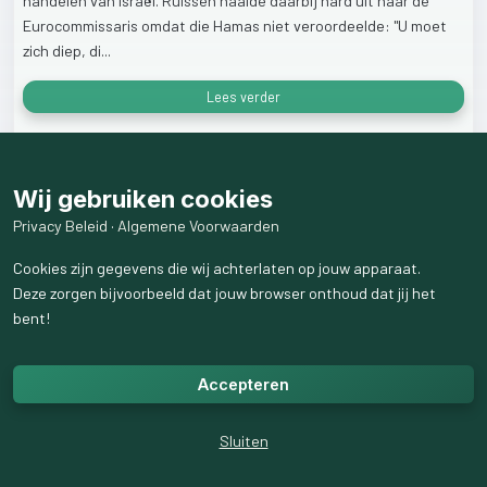
handelen
van
Israël.
Ruissen
haalde
daarbij
hard
uit
naar
de
Eurocommissaris
omdat
die
Hamas
niet
veroordeelde:
"U
moet
zich
diep,
di...
Lees verder
24
weergaven
Wij gebruiken cookies
Privacy Beleid
·
Algemene Voorwaarden
Cookies zijn gegevens die wij achterlaten op jouw apparaat.
Deze zorgen bijvoorbeeld dat jouw browser onthoud dat jij het
bent!
Accepteren
Sluiten