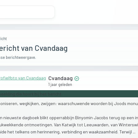
icht
ericht van Cvandaag
se berichtweergave.
Cvandaag
1 jaar geleden
oniseren,
wegkijken,
zwijgen:
waarschuwende
woorden
bij
Joods
monu
jn
nieuwste
dagboek
blikt
opperrabbijn
Binyomin
Jacobs
terug
op
een
i
rukwekkende
ontmoetingen.
Van
Katwijk
tot
Leeuwarden,
van
Winterswi
aide
het
telkens
om
herinnering,
verbinding
en
waakzaamheid.
Terwijl
...