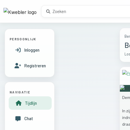
Ber
PERSOONLIJK
B
Inloggen
Los
Registreren
NAVIGATIE
Dem
Tijdlijn
In
zi
ind
Chat
dra