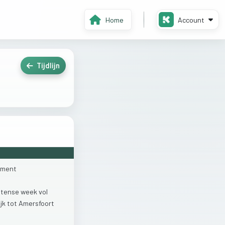
Home
Account
Tijdlijn
ment
ntense
week
vol
jk
tot
Amersfoort