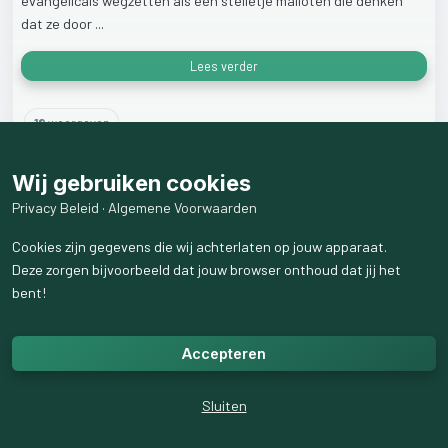
evangelicals
wegzetten
als
een
stelletje
malloten
die
denken
dat
ze
door
...
Lees verder
18
weergaven
Wij gebruiken cookies
Privacy Beleid
·
Algemene Voorwaarden
Cookies zijn gegevens die wij achterlaten op jouw apparaat.
Deze zorgen bijvoorbeeld dat jouw browser onthoud dat jij het
bent!
Accepteren
Sluiten