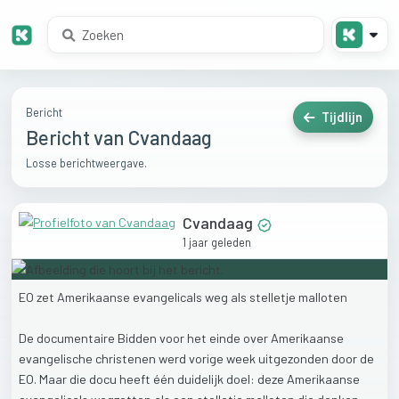
Bericht
Tijdlijn
Bericht van Cvandaag
Losse berichtweergave.
Cvandaag
1 jaar geleden
EO
zet
Amerikaanse
evangelicals
weg
als
stelletje
malloten
De
documentaire
Bidden
voor
het
einde
over
Amerikaanse
evangelische
christenen
werd
vorige
week
uitgezonden
door
de
EO.
Maar
die
docu
heeft
één
duidelijk
doel:
deze
Amerikaanse