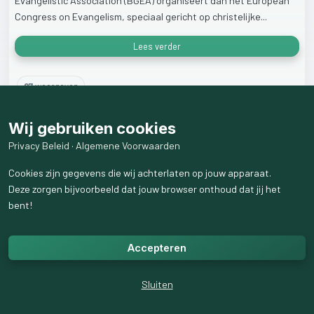
Evangelistic
Association
(BGEA)
organiseert
dan
het
European
Congress
on
Evangelism,
speciaal
gericht
op
christelijke...
Lees verder
27
weergaven
Wij gebruiken cookies
Privacy Beleid
·
Algemene Voorwaarden
Cookies zijn gegevens die wij achterlaten op jouw apparaat.
Deze zorgen bijvoorbeeld dat jouw browser onthoud dat jij het
bent!
Accepteren
Sluiten