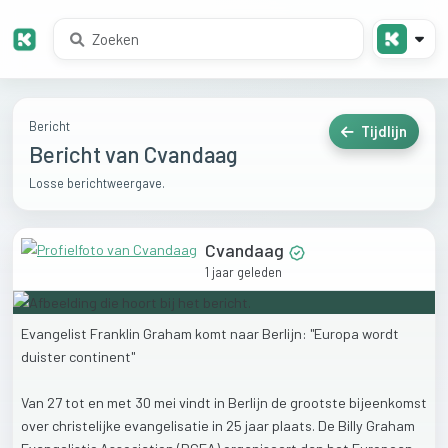
Bericht
Tijdlijn
Bericht van Cvandaag
Losse berichtweergave.
Cvandaag
1 jaar geleden
Evangelist
Franklin
Graham
komt
naar
Berlijn:
"Europa
wordt
duister
continent"
Van
27
tot
en
met
30
mei
vindt
in
Berlijn
de
grootste
bijeenkomst
over
christelijke
evangelisatie
in
25
jaar
plaats.
De
Billy
Graham