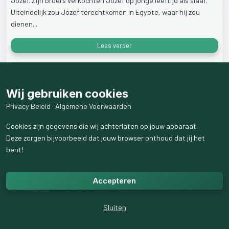
Jozef.
Zijn
broers
verkochten
Jozef
op
jonge
leeftijd
als
slaaf.
Uiteindelijk
zou
Jozef
terechtkomen
in
Egypte,
waar
hij
zou
dienen...
Lees verder
33
weergaven
Wij gebruiken cookies
Privacy Beleid
·
Algemene Voorwaarden
Cookies zijn gegevens die wij achterlaten op jouw apparaat.
Deze zorgen bijvoorbeeld dat jouw browser onthoud dat jij het
bent!
Accepteren
Sluiten