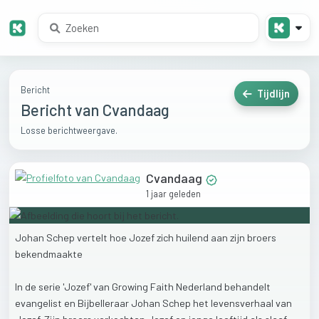
Bericht
Tijdlijn
Bericht van Cvandaag
Losse berichtweergave.
Cvandaag
1 jaar geleden
Johan
Schep
vertelt
hoe
Jozef
zich
huilend
aan
zijn
broers
bekendmaakte
In
de
serie
'Jozef'
van
Growing
Faith
Nederland
behandelt
evangelist
en
Bijbelleraar
Johan
Schep
het
levensverhaal
van