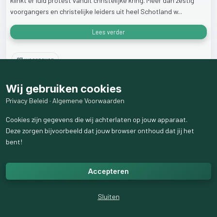
klinkt
er
luid
protest
vanuit
christelijke
kring.
Meer
dan
zestig
voorgangers
en
christelijke
leiders
uit
heel
Schotland
w...
Lees verder
27
weergaven
Wij gebruiken cookies
Privacy Beleid
·
Algemene Voorwaarden
Cookies zijn gegevens die wij achterlaten op jouw apparaat.
Deze zorgen bijvoorbeeld dat jouw browser onthoud dat jij het
bent!
Accepteren
Sluiten