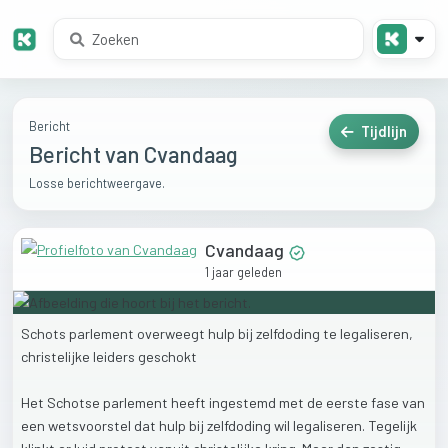
Bericht
Tijdlijn
Bericht van Cvandaag
Losse berichtweergave.
Cvandaag
1 jaar geleden
Schots
parlement
overweegt
hulp
bij
zelfdoding
te
legaliseren,
christelijke
leiders
geschokt
Het
Schotse
parlement
heeft
ingestemd
met
de
eerste
fase
van
een
wetsvoorstel
dat
hulp
bij
zelfdoding
wil
legaliseren.
Tegelijk