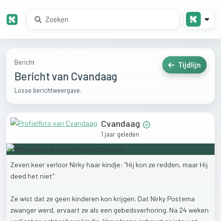
Bericht
Tijdlijn
Bericht van Cvandaag
Losse berichtweergave.
Cvandaag
1 jaar geleden
Zeven
keer
verloor
Nirky
haar
kindje:
"Hij
kon
ze
redden,
maar
Hij
deed
het
niet"
Ze
wist
dat
ze
geen
kinderen
kon
krijgen.
Dat
Nirky
Postema
zwanger
werd,
ervaart
ze
als
een
gebedsverhoring.
Na
24
weken