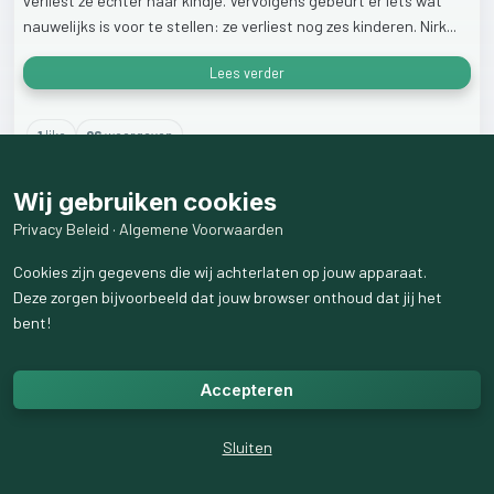
verliest
ze
echter
haar
kindje.
Vervolgens
gebeurt
er
iets
wat
nauwelijks
is
voor
te
stellen:
ze
verliest
nog
zes
kinderen.
Nirk...
Lees verder
1
like
26
weergaven
Wij gebruiken cookies
Privacy Beleid
·
Algemene Voorwaarden
Cookies zijn gegevens die wij achterlaten op jouw apparaat.
Deze zorgen bijvoorbeeld dat jouw browser onthoud dat jij het
bent!
Accepteren
Sluiten