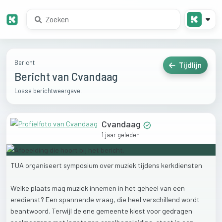
Bericht
Tijdlijn
Bericht van Cvandaag
Losse berichtweergave.
Cvandaag
1 jaar geleden
TUA
organiseert
symposium
over
muziek
tijdens
kerkdiensten
Welke
plaats
mag
muziek
innemen
in
het
geheel
van
een
eredienst?
Een
spannende
vraag,
die
heel
verschillend
wordt
beantwoord.
Terwijl
de
ene
gemeente
kiest
voor
gedragen