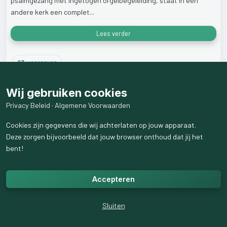
psalmgezang
met
ingetogen
orgelbegeleiding,
staat
in
een
andere
kerk
een
complet...
Lees verder
63
weergaven
Wij gebruiken cookies
Privacy Beleid
·
Algemene Voorwaarden
Cookies zijn gegevens die wij achterlaten op jouw apparaat.
Deze zorgen bijvoorbeeld dat jouw browser onthoud dat jij het
bent!
Accepteren
Sluiten