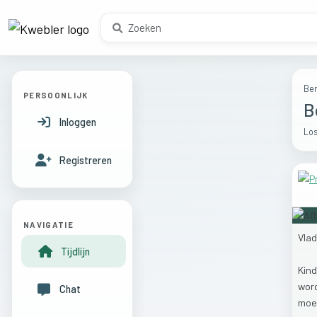
Ber
PERSOONLIJK
B
Inloggen
Los
Registreren
NAVIGATIE
Vla
Tijdlijn
Kin
wor
Chat
moe