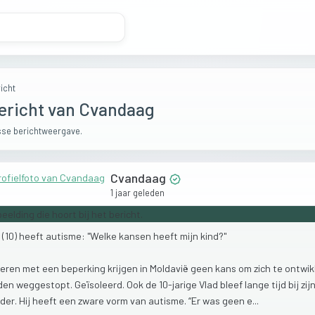
icht
ericht van Cvandaag
se berichtweergave.
Cvandaag
1 jaar geleden
d
(10)
heeft
autisme:
"Welke
kansen
heeft
mijn
kind?"
deren
met
een
beperking
krijgen
in
Moldavië
geen
kans
om
zich
te
ontwik
den
weggestopt.
Geïsoleerd.
Ook
de
10-jarige
Vlad
bleef
lange
tijd
bij
zij
der.
Hij
heeft
een
zware
vorm
van
autisme.
“Er
was
geen
e...