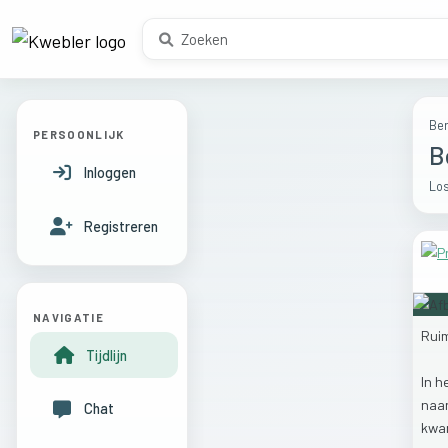
Ber
PERSOONLIJK
B
Inloggen
Los
Registreren
NAVIGATIE
Rui
Tijdlijn
In
h
naa
Chat
kw