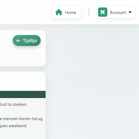
Home
Account
Tijdlijn
God
te
zoeken
ge
mensen
keren
terug
open
weekend