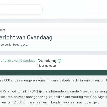
icht
ericht van Cvandaag
se berichtweergave.
Cvandaag
1 jaar geleden
m
2.000
Engelse
jongeren
komen
tijdens
gebedsnacht
in
kerk
bijeen
om
et
Verenigd
Koninkrijk
(VK)
lijkt
iets
bijzonders
gaande.
Steeds
meer
jon
r
de
kerk,
op
zoek
naar
genezing,
vrijheid
en
ontmoeting
met
God.
Afgel
amen
ruim
2.000
jongeren
samen
in
Londen
voor
een
nacht
van
ge...