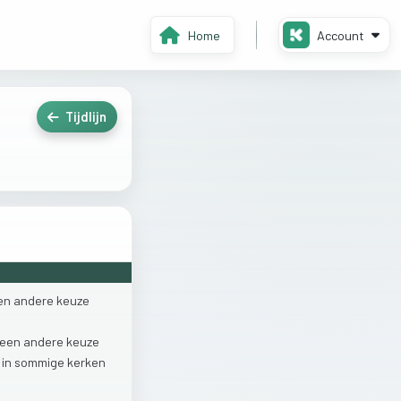
Home
Account
Tijdlijn
en
andere
keuze
een
andere
keuze
t
in
sommige
kerken