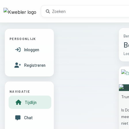
Ber
PERSOONLIJK
B
Inloggen
Los
Registreren
NAVIGATIE
Tru
Tijdlijn
Is
D
mee
Chat
nie