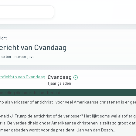
icht
ericht van Cvandaag
se berichtweergave.
Cvandaag
1 jaar geleden
mp
als
verlosser
of
antichrist:
voor
veel
Amerikaanse
christenen
is
er
ge
onald
J.
Trump
de
antichrist
of
de
verlosser?
Het
lijkt
soms
wel
alsof
er
g
r
is.
De
verdeeldheid
onder
Amerikaanse
christenen
is
zelfs
zo
groot
da
t
meer
gebeden
wordt
voor
de
president.
Jan
van
den
Bosch...