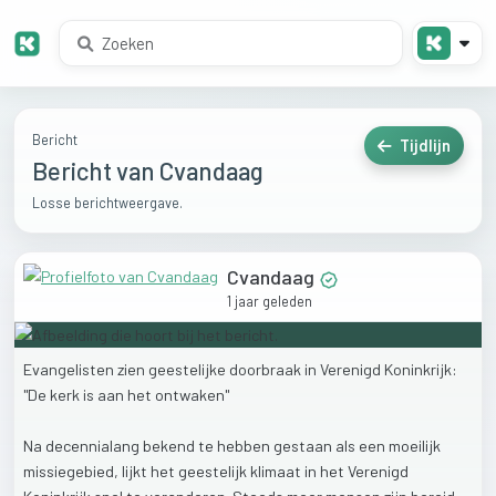
Bericht
Tijdlijn
Bericht van Cvandaag
Losse berichtweergave.
Cvandaag
1 jaar geleden
Evangelisten
zien
geestelijke
doorbraak
in
Verenigd
Koninkrijk:
"De
kerk
is
aan
het
ontwaken"
Na
decennialang
bekend
te
hebben
gestaan
als
een
moeilijk
missiegebied,
lijkt
het
geestelijk
klimaat
in
het
Verenigd