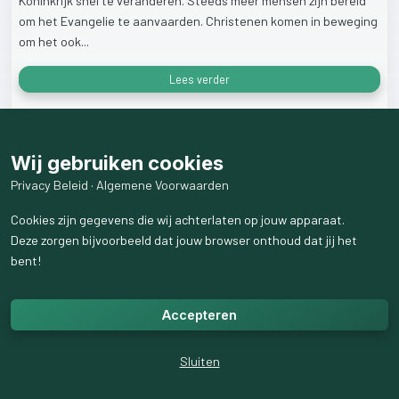
Koninkrijk
snel
te
veranderen.
Steeds
meer
mensen
zijn
bereid
om
het
Evangelie
te
aanvaarden.
Christenen
komen
in
beweging
om
het
ook...
Lees verder
25
weergaven
Wij gebruiken cookies
Privacy Beleid
·
Algemene Voorwaarden
Cookies zijn gegevens die wij achterlaten op jouw apparaat.
Deze zorgen bijvoorbeeld dat jouw browser onthoud dat jij het
bent!
Accepteren
Sluiten