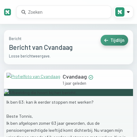
Bericht
Tijdlijn
Bericht van Cvandaag
Losse berichtweergave.
Cvandaag
1 jaar geleden
Ik
ben
63:
kan
ik
eerder
stoppen
met
werken?
Beste
Tonnis,
Ik
ben
afgelopen
zomer
63
jaar
geworden,
dus
de
pensioengerechtigde
leeftijd
komt
dichterbij.
Nu
vragen
mijn