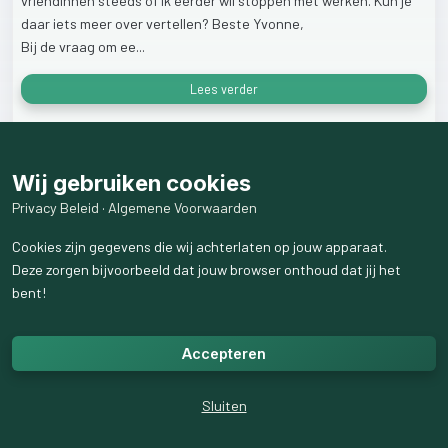
vriendinnen
steeds
of
ik
eerder
wil
stoppen
met
werken.
Kun
je
daar
iets
meer
over
vertellen?
Beste
Yvonne,
Bij
de
vraag
om
ee...
Lees verder
43
weergaven
Wij gebruiken cookies
Privacy Beleid
·
Algemene Voorwaarden
Cookies zijn gegevens die wij achterlaten op jouw apparaat.
Deze zorgen bijvoorbeeld dat jouw browser onthoud dat jij het
bent!
Accepteren
Sluiten