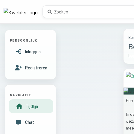
Ber
PERSOONLIJK
B
Inloggen
Los
Registreren
NAVIGATIE
Een
Tijdlijn
In
d
Jez
Chat
mee