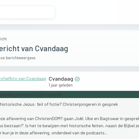
icht
ericht van Cvandaag
se berichtweergave.
Cvandaag
1 jaar geleden
historische
Jezus:
feit
of
fictie?
Christenjongeren
in
gesprek
eze
aflevering
van
ChristenDOM?
gaan
Joël,
Ube
en
Bagtowar
in
gespre
us
bestaan?'.
Is
het
te
bewijzen
met
historische
feiten,
naast
de
Bijbel
z
r
kun
je
in
deze
aflevering,
onderdeel
van
de
podcasts...