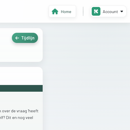
Home
Account
Tijdlijn
k
over
de
vraag
'heeft
elf?
Dit
en
nog
veel