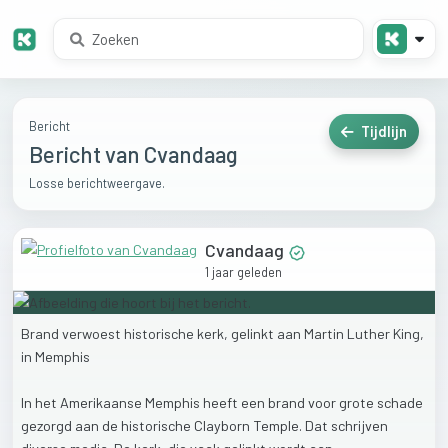
Bericht
Tijdlijn
Bericht van Cvandaag
Losse berichtweergave.
Cvandaag
1 jaar geleden
Brand
verwoest
historische
kerk,
gelinkt
aan
Martin
Luther
King,
in
Memphis
In
het
Amerikaanse
Memphis
heeft
een
brand
voor
grote
schade
gezorgd
aan
de
historische
Clayborn
Temple.
Dat
schrijven