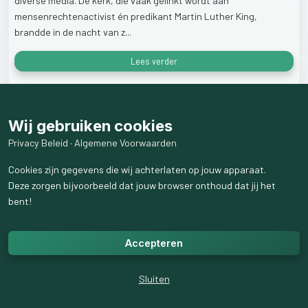
diverse
media.
De
kerk,
die
vaak
gelinkt
wordt
aan
mensenrechtenactivist
én
predikant
Martin
Luther
King,
brandde
in
de
nacht
van
z...
Lees verder
24
weergaven
Wij gebruiken cookies
Privacy Beleid
·
Algemene Voorwaarden
Cookies zijn gegevens die wij achterlaten op jouw apparaat.
Deze zorgen bijvoorbeeld dat jouw browser onthoud dat jij het
bent!
Accepteren
Sluiten