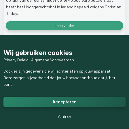
Op
last
van
de
rechter
moet
de
Ier
40.000
euro
betalen.
Dat
heeft
het
Hooggerechtshof
in
Ierland
bepaald
volgens
Christian
Today....
Lees verder
20
weergaven
Wij gebruiken cookies
Privacy Beleid
·
Algemene Voorwaarden
Cookies zijn gegevens die wij achterlaten op jouw apparaat.
Deze zorgen bijvoorbeeld dat jouw browser onthoud dat jij het
bent!
Accepteren
Sluiten