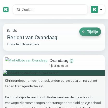
Bericht
Tijdlijn
Bericht van Cvandaag
Losse berichtweergave.
Cvandaag
1 jaar geleden
Christendocent
moet
tienduizenden
euro's
betalen
na
verzet
tegen
transgenderbeleid
De
christelijke
leraar
Enoch
Burke
werd
eerder
geschorst
vanwege
zijn
verzet
tegen
het
transgenderbeleid
op
zijn
school.