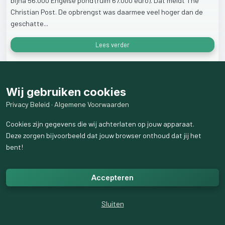
bijna
56.000
Engelse
pond
(ruim
67.000
euro).
Dat
meldt
The
Christian
Post.
De
opbrengst
was
daarmee
veel
hoger
dan
de
geschatte...
Lees verder
79
weergaven
Wij gebruiken cookies
Privacy Beleid
·
Algemene Voorwaarden
Cookies zijn gegevens die wij achterlaten op jouw apparaat.
Deze zorgen bijvoorbeeld dat jouw browser onthoud dat jij het
bent!
Accepteren
Sluiten