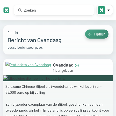
Bericht
Tijdlijn
Bericht van Cvandaag
Losse berichtweergave.
Cvandaag
1 jaar geleden
Zeldzame
Chinese
Bijbel
uit
tweedehands
winkel
levert
ruim
67.000
euro
op
bij
veiling
Een
bijzonder
exemplaar
van
de
Bijbel,
geschonken
aan
een
tweedehands
winkel
in
Engeland,
is
op
een
veiling
verkocht
voor