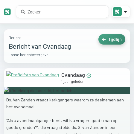
Bericht
Tijdlijn
Bericht van Cvandaag
Losse berichtweergave.
Cvandaag
1 jaar geleden
Ds.
Van
Zanden
vraagt
kerkgangers
waarom
ze
deelnemen
aan
het
avondmaal
"Als
u
avondmaalganger
bent,
wil
ik
u
vragen:
gaat
u
aan
op
goede
gronden?",
die
vraag
stelde
ds.
G.
van
Zanden
in
een