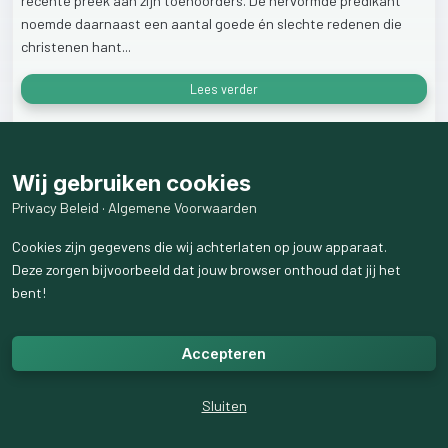
recente
preek
aan
zijn
toehoorders.
De
hervormde
predikant
noemde
daarnaast
een
aantal
goede
én
slechte
redenen
die
christenen
hant...
Lees verder
75
weergaven
Wij gebruiken cookies
Privacy Beleid
·
Algemene Voorwaarden
Cookies zijn gegevens die wij achterlaten op jouw apparaat.
Deze zorgen bijvoorbeeld dat jouw browser onthoud dat jij het
bent!
Accepteren
Sluiten