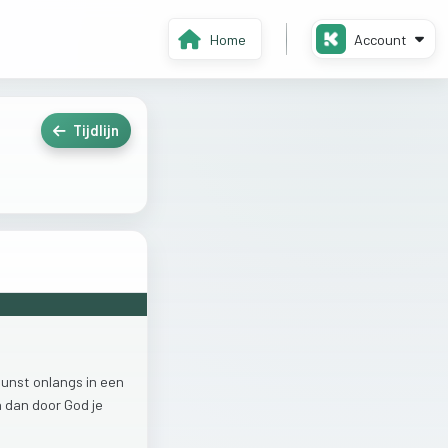
Home
Account
Tijdlijn
gunst
onlangs
in
een
n
dan
door
God
je