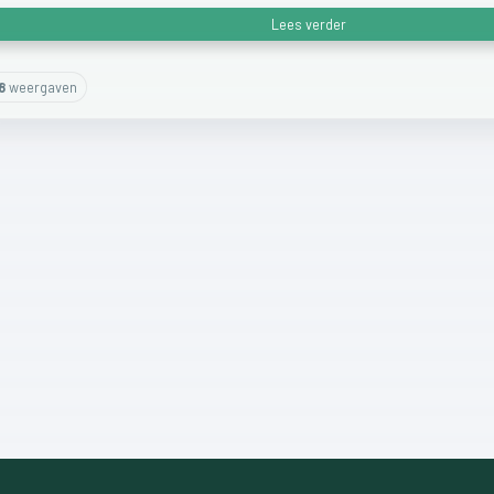
Lees verder
8
weergaven