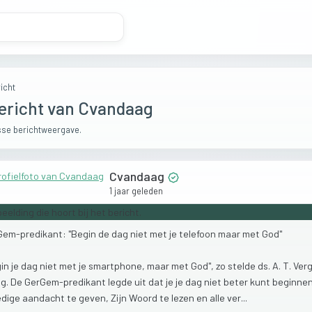
icht
ericht van Cvandaag
se berichtweergave.
Cvandaag
1 jaar geleden
Gem-predikant:
"Begin
de
dag
niet
met
je
telefoon
maar
met
God"
gin
je
dag
niet
met
je
smartphone,
maar
met
God",
zo
stelde
ds.
A.
T.
Ver
ng.
De
GerGem-predikant
legde
uit
dat
je
je
dag
niet
beter
kunt
beginne
edige
aandacht
te
geven,
Zijn
Woord
te
lezen
en
alle
ver...