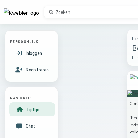
Ber
PERSOONLIJK
B
Inloggen
Los
Registreren
NAVIGATIE
Ger
Tijdlijn
"Be
lezi
Chat
voll