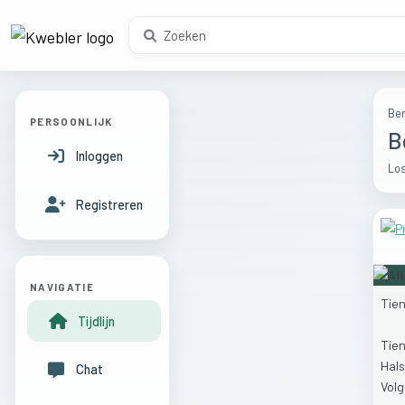
Ber
PERSOONLIJK
B
Inloggen
Los
Registreren
NAVIGATIE
Tien
Tijdlijn
Tien
Hal
Chat
Vol