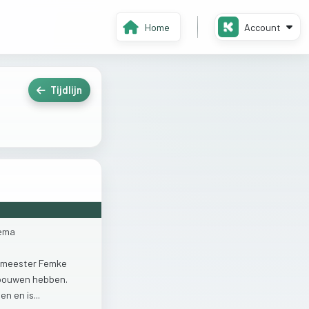
Home
Account
Tijdlijn
ema
emeester
Femke
bouwen
hebben.
ijen
en
is...