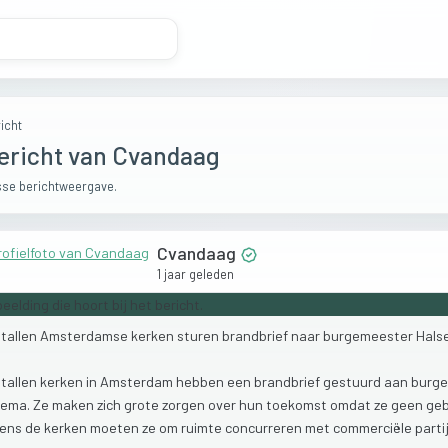
icht
ericht van Cvandaag
se berichtweergave.
Cvandaag
1 jaar geleden
tallen
Amsterdamse
kerken
sturen
brandbrief
naar
burgemeester
Hals
tallen
kerken
in
Amsterdam
hebben
een
brandbrief
gestuurd
aan
burg
sema.
Ze
maken
zich
grote
zorgen
over
hun
toekomst
omdat
ze
geen
ge
gens
de
kerken
moeten
ze
om
ruimte
concurreren
met
commerciële
part