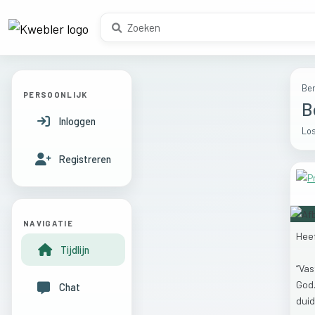
Ber
PERSOONLIJK
B
Inloggen
Los
Registreren
NAVIGATIE
Hee
Tijdlijn
“Va
God
Chat
duid