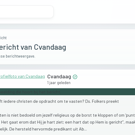
icht
ericht van Cvandaag
se berichtweergave.
Cvandaag
1 jaar geleden
ft
iedere
christen
de
opdracht
om
te
vasten?
Ds.
Folkers
preekt
sten
is
niet
bedoeld
om
jezelf
religieus
op
de
borst
te
kloppen
of
om
‘pun
.
Het
gaat
erom
dat
Hij
je
hart
ziet;
een
hart
dat
op
Hem
is
gericht”,
maa
elijk.
De
hersteld
hervormde
predikant
uit
Ab...