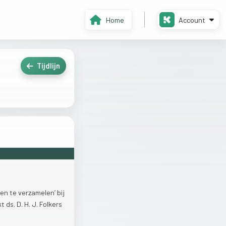
Home
Account
Tijdlijn
ten
te
verzamelen’
bij
kt
ds.
D.
H.
J.
Folkers