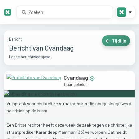
Bericht
Tijdlijn
Bericht van Cvandaag
Losse berichtweergave.
Cvandaag
1 jaar geleden
Vrijspraak
voor
christelijke
straatprediker
die
aangeklaagd
werd
na
kritiek
op
de
islam
Een
Britse
rechter
heeft
deze
week
de
zaak
tegen
de
christelijke
straatprediker
Karandeep
Mamman
(33)
verworpen.
Dat
meldt