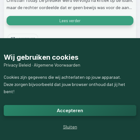
Christian
Today.
De
prediker
werd
vervolgd
na
kritiek
op
de
islam,
maar
de
rechter
oordeelde
dat
er
geen
bewijs
was
voor
de
aan...
Lees verder
63
weergaven
Wij gebruiken cookies
Privacy Beleid
·
Algemene Voorwaarden
Cookies zijn gegevens die wij achterlaten op jouw apparaat.
Deze zorgen bijvoorbeeld dat jouw browser onthoud dat jij het
bent!
Accepteren
Sluiten