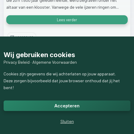
die
zo'n
1.500
jaar
geleden
leefde,
werd
begraven
onder
het
altaar
van
een
klooster.
Vanwege
de
vele
ijzeren
ringen
om...
Lees verder
57
weergaven
Wij gebruiken cookies
Privacy Beleid
·
Algemene Voorwaarden
Cookies zijn gegevens die wij achterlaten op jouw apparaat.
Deze zorgen bijvoorbeeld dat jouw browser onthoud dat jij het
bent!
Accepteren
Sluiten