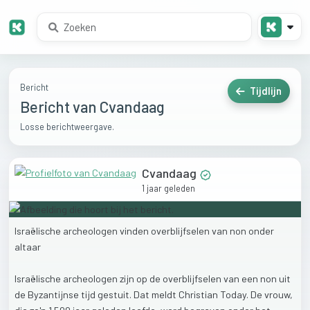
Bericht
Tijdlijn
Bericht van Cvandaag
Losse berichtweergave.
Cvandaag
1 jaar geleden
Israëlische
archeologen
vinden
overblijfselen
van
non
onder
altaar
Israëlische
archeologen
zijn
op
de
overblijfselen
van
een
non
uit
de
Byzantijnse
tijd
gestuit.
Dat
meldt
Christian
Today.
De
vrouw,