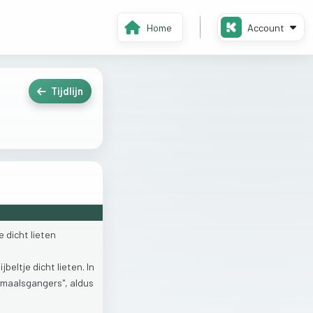
Home
Account
Tijdlijn
je
dicht
lieten
ijbeltje
dicht
lieten.
In
maalsgangers",
aldus