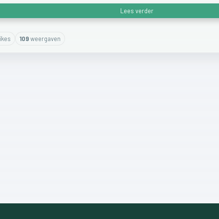
Lees verder
ike
s
109
weergaven