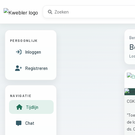
Ber
PERSOONLIJK
B
Inloggen
Los
Registreren
NAVIGATIE
CGK
Tijdlijn
"To
de
l
Chat
ds.