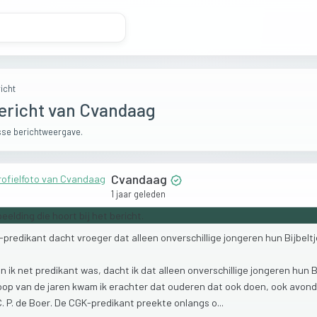
icht
ericht van Cvandaag
se berichtweergave.
Cvandaag
1 jaar geleden
-predikant
dacht
vroeger
dat
alleen
onverschillige
jongeren
hun
Bijbelt
en
ik
net
predikant
was,
dacht
ik
dat
alleen
onverschillige
jongeren
hun
B
oop
van
de
jaren
kwam
ik
erachter
dat
ouderen
dat
ook
doen,
ook
avond
C.
P.
de
Boer.
De
CGK-predikant
preekte
onlangs
o...