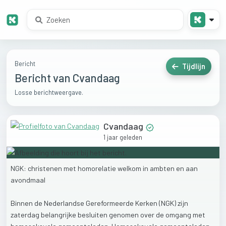
Bericht
Tijdlijn
Bericht van Cvandaag
Losse berichtweergave.
Cvandaag
1 jaar geleden
NGK:
christenen
met
homorelatie
welkom
in
ambten
en
aan
avondmaal
Binnen
de
Nederlandse
Gereformeerde
Kerken
(NGK)
zijn
zaterdag
belangrijke
besluiten
genomen
over
de
omgang
met