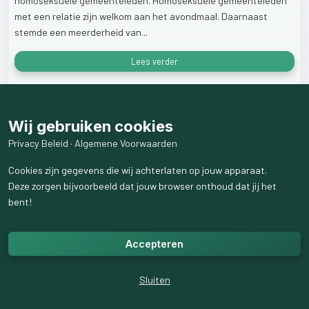
homoseksuele
gemeenteleden.
Homoseksuele
gemeenteleden
met
een
relatie
zijn
welkom
aan
het
avondmaal.
Daarnaast
stemde
een
meerderheid
van...
Lees verder
1
like
96
weergaven
Wij gebruiken cookies
1
reactie
weergeven
Privacy Beleid
·
Algemene Voorwaarden
Cookies zijn gegevens die wij achterlaten op jouw apparaat.
Deze zorgen bijvoorbeeld dat jouw browser onthoud dat jij het
bent!
Accepteren
Sluiten