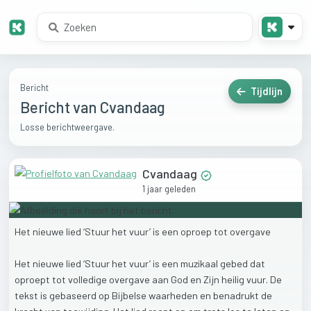
Bericht
Tijdlijn
Bericht van Cvandaag
Losse berichtweergave.
Cvandaag
1 jaar geleden
Het
nieuwe
lied
‘Stuur
het
vuur’
is
een
oproep
tot
overgave
Het
nieuwe
lied
‘Stuur
het
vuur’
is
een
muzikaal
gebed
dat
oproept
tot
volledige
overgave
aan
God
en
Zijn
heilig
vuur.
De
tekst
is
gebaseerd
op
Bijbelse
waarheden
en
benadrukt
de