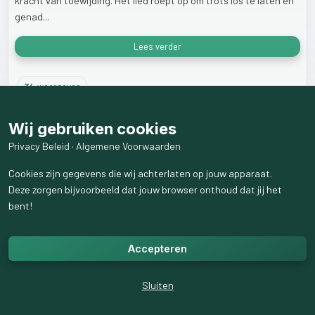
kracht
van
toewijding.
Het
lied
roept
op
om
trots
los
te
laten
en
genad...
Lees verder
34
weergaven
Wij gebruiken cookies
Privacy Beleid
·
Algemene Voorwaarden
Cookies zijn gegevens die wij achterlaten op jouw apparaat.
Deze zorgen bijvoorbeeld dat jouw browser onthoud dat jij het
bent!
Accepteren
Sluiten