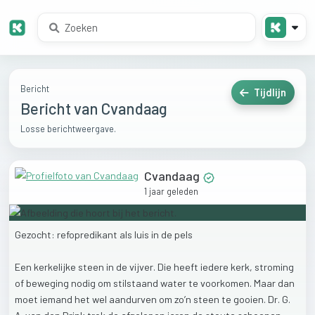
Bericht
Tijdlijn
Bericht van Cvandaag
Losse berichtweergave.
Cvandaag
1 jaar geleden
Gezocht:
refopredikant
als
luis
in
de
pels
Een
kerkelijke
steen
in
de
vijver.
Die
heeft
iedere
kerk,
stroming
of
beweging
nodig
om
stilstaand
water
te
voorkomen.
Maar
dan
moet
iemand
het
wel
aandurven
om
zo’n
steen
te
gooien.
Dr.
G.