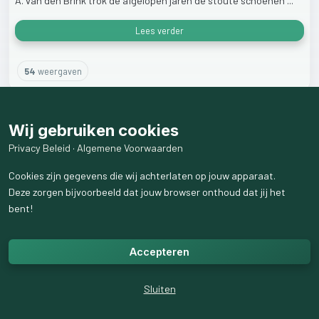
A.
van
den
Brink
trok
de
afgelopen
jaren
de
stoute
schoenen
...
Lees verder
54
weergaven
Wij gebruiken cookies
Privacy Beleid
·
Algemene Voorwaarden
Cookies zijn gegevens die wij achterlaten op jouw apparaat.
Deze zorgen bijvoorbeeld dat jouw browser onthoud dat jij het
bent!
Accepteren
Sluiten